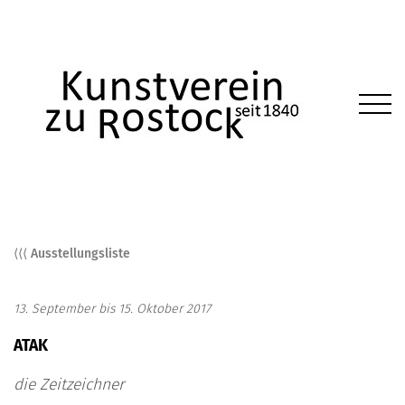
⟨⟨⟨ Ausstellungsliste
13. September bis 15. Oktober 2017
ATAK
die Zeitzeichner