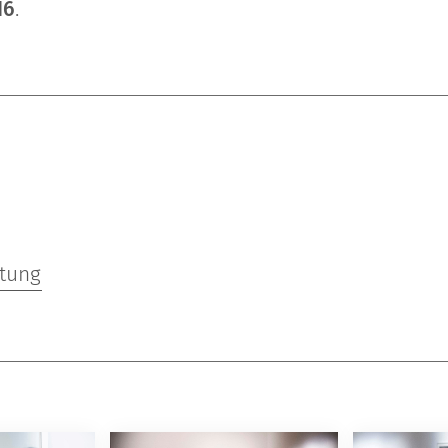
16
.
itung