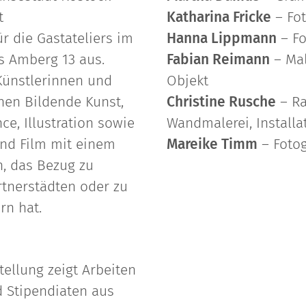
t
Katharina Fricke
– Fot
r die Gastateliers im
Hanna Lippmann
– Fo
s Amberg 13 aus.
Fabian Reimann
– Male
ünstlerinnen und
Objekt
hen Bildende Kunst,
Christine Rusche
– Ra
e, Illustration sowie
Wandmalerei, Install
und Film mit einem
Mareike Timm
– Fotog
, das Bezug zu
rtnerstädten oder zu
n hat.
tellung zeigt Arbeiten
 Stipendiaten aus