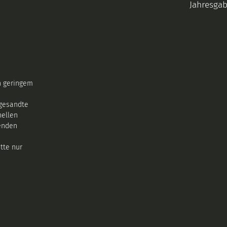
Jahresga
n geringem
ngesandte
nellen
enden
tte nur