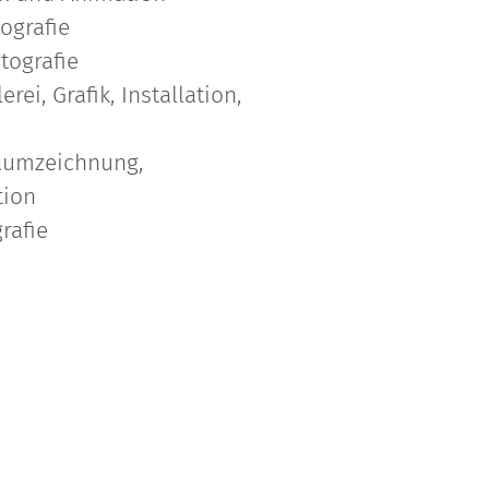
ografie
tografie
rei, Grafik, Installation,
umzeichnung,
ation
rafie